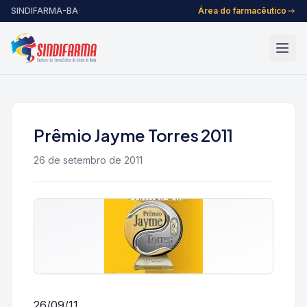
Pular para o conteúdo
SINDIFARMA-BA
·
Área do farmacêutico
Prêmio Jayme Torres 2011
26 de setembro de 2011
26/09/11