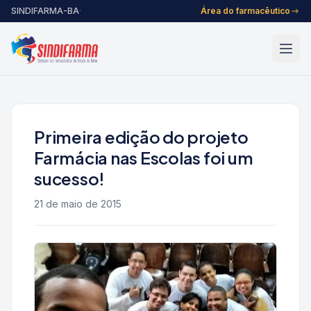
Pular para o conteúdo
SINDIFARMA-BA
·
Área do farmacêutico
Primeira edição do projeto
Farmácia nas Escolas foi um
sucesso!
21 de maio de 2015