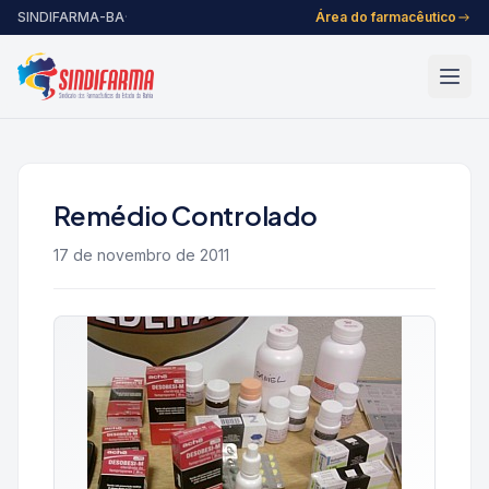
Pular para o conteúdo
SINDIFARMA-BA
·
Área do farmacêutico
Remédio Controlado
17 de novembro de 2011