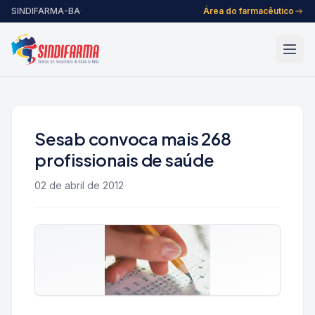
Pular para o conteúdo
SINDIFARMA-BA
·
Área do farmacêutico
Sesab convoca mais 268
profissionais de saúde
02 de abril de 2012