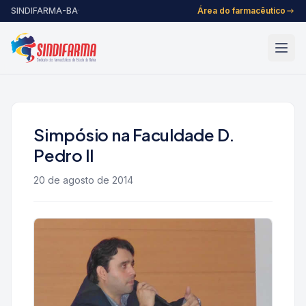
Pular para o conteúdo
SINDIFARMA-BA
·
Área do farmacêutico
Simpósio na Faculdade D.
Pedro II
20 de agosto de 2014