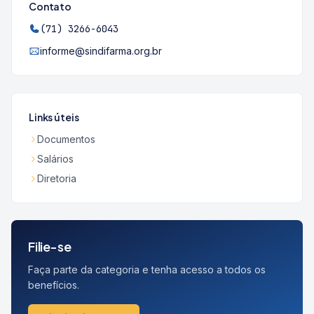
Contato
(71) 3266-6043
informe@sindifarma.org.br
Links úteis
Documentos
Salários
Diretoria
Filie-se
Faça parte da categoria e tenha acesso a todos os
benefícios.