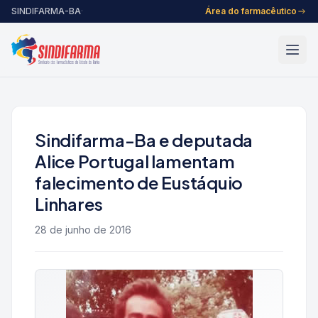
Pular para o conteúdo
SINDIFARMA-BA
·
Área do farmacêutico
Sindifarma-Ba e deputada
Alice Portugal lamentam
falecimento de Eustáquio
Linhares
28 de junho de 2016