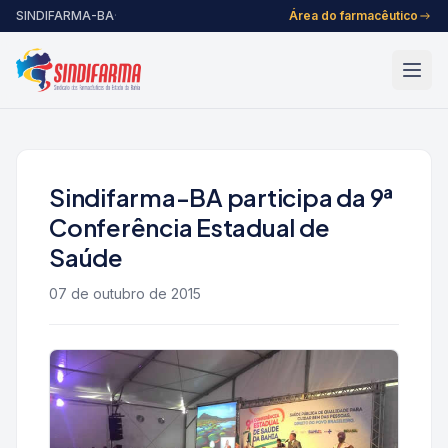
Pular para o conteúdo
SINDIFARMA-BA
·
Área do farmacêutico
Sindifarma-BA participa da 9ª
Conferência Estadual de
Saúde
07 de outubro de 2015