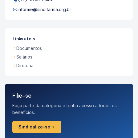
informe@sindifarma.org.br
Links úteis
Documentos
Salários
Diretoria
Filie-se
Faça parte da categoria e tenha acesso a todos os
benefícios.
Sindicalize-se