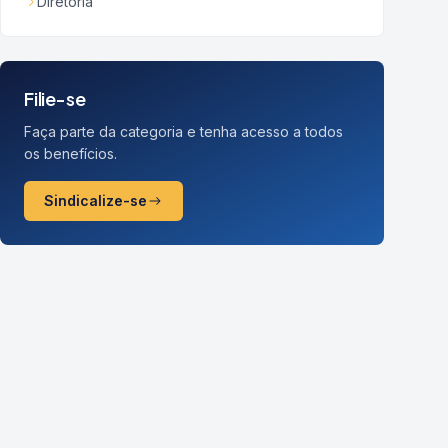
Diretoria
Filie-se
Faça parte da categoria e tenha acesso a todos
os benefícios.
Sindicalize-se