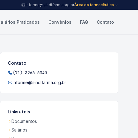
informe@sindifarma.org.br
Área do farmacêutico
Salários Praticados
Convênios
FAQ
Contato
Contato
(71) 3266-6043
informe@sindifarma.org.br
Links úteis
Documentos
Salários