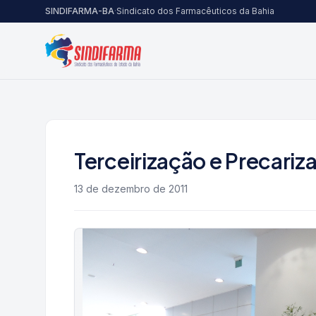
Pular para o conteúdo
SINDIFARMA-BA
·
Sindicato dos Farmacêuticos da Bahia
Terceirização e Precariz
13 de dezembro de 2011