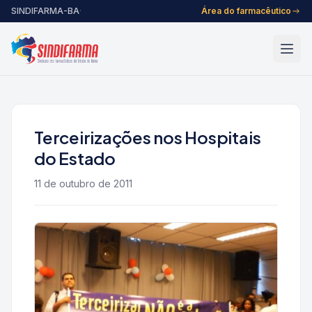
Pular para o conteúdo
SINDIFARMA-BA
·
Área do farmacêutico
Terceirizações nos Hospitais
do Estado
11 de outubro de 2011