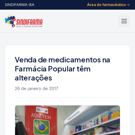
Pular para o conteúdo
SINDIFARMA-BA
·
Área do farmacêutico
Venda de medicamentos na
Farmácia Popular têm
alterações
26 de janeiro de 2017