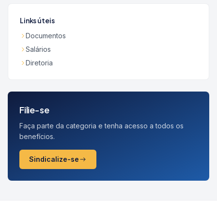
Links úteis
Documentos
Salários
Diretoria
Filie-se
Faça parte da categoria e tenha acesso a todos os
benefícios.
Sindicalize-se