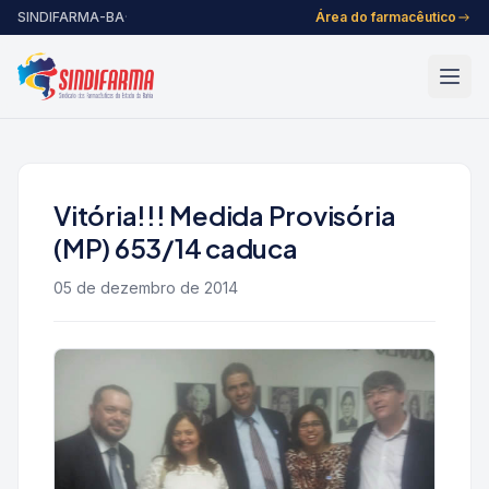
Pular para o conteúdo
SINDIFARMA-BA
·
Área do farmacêutico
Vitória!!! Medida Provisória
(MP) 653/14 caduca
05 de dezembro de 2014