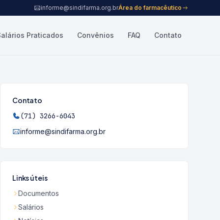
informe@sindifarma.org.br
Área do farmacêutico
Salários Praticados
Convênios
FAQ
Contato
Contato
(71) 3266-6043
informe@sindifarma.org.br
Links úteis
Documentos
Salários