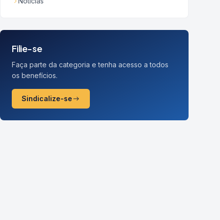
Notícias
Filie-se
Faça parte da categoria e tenha acesso a todos
os benefícios.
Sindicalize-se