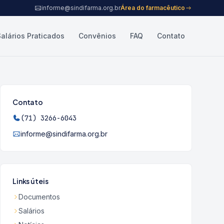
informe@sindifarma.org.br
Área do farmacêutico
Salários Praticados
Convênios
FAQ
Contato
Contato
(71) 3266-6043
informe@sindifarma.org.br
Links úteis
Documentos
Salários