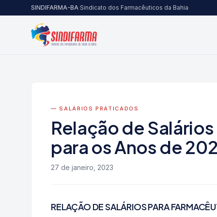
Pular para o conteúdo
SINDIFARMA-BA
·
Sindicato dos Farmacêuticos da Bahia
— SALÁRIOS PRATICADOS
Relação de Salário
para os Anos de 20
27 de janeiro, 2023
RELAÇÃO DE SALÁRIOS PARA FARMACÊU