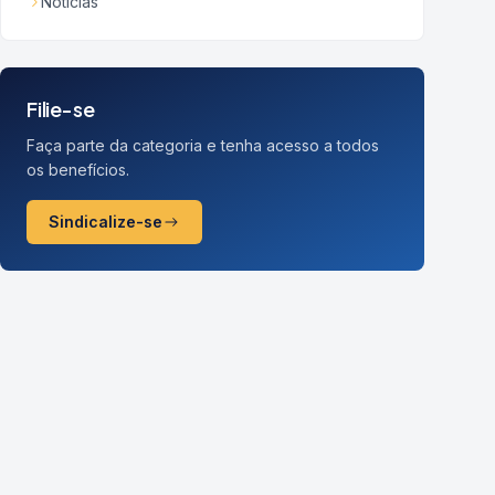
Notícias
Filie-se
Faça parte da categoria e tenha acesso a todos
os benefícios.
Sindicalize-se