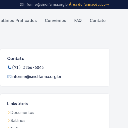
informe@sindifarma.org.br
Área do farmacêutico
Salários Praticados
Convênios
FAQ
Contato
Contato
(71) 3266-6043
informe@sindifarma.org.br
Links úteis
Documentos
Salários