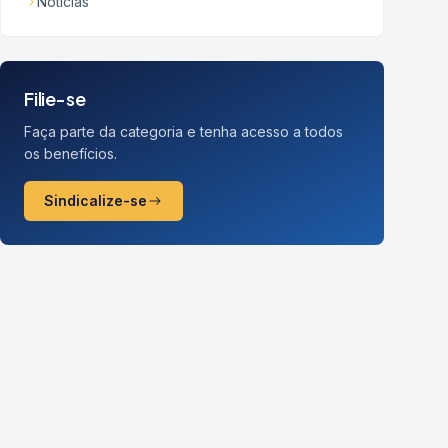
Notícias
Filie-se
Faça parte da categoria e tenha acesso a todos
os benefícios.
Sindicalize-se