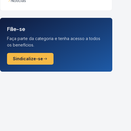
Notícias
Filie-se
Faça parte da categoria e tenha acesso a todos
os benefícios.
Sindicalize-se