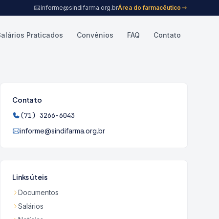
informe@sindifarma.org.br
Área do farmacêutico
Salários Praticados
Convênios
FAQ
Contato
Contato
(71) 3266-6043
informe@sindifarma.org.br
Links úteis
Documentos
Salários