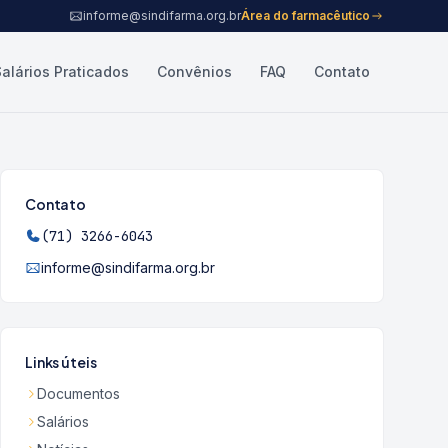
informe@sindifarma.org.br
Área do farmacêutico
Salários Praticados
Convênios
FAQ
Contato
Contato
(71) 3266-6043
informe@sindifarma.org.br
Links úteis
Documentos
Salários