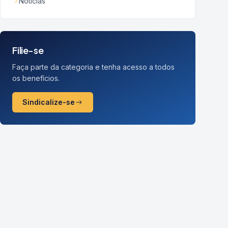
Notícias
Filie-se
Faça parte da categoria e tenha acesso a todos
os benefícios.
Sindicalize-se