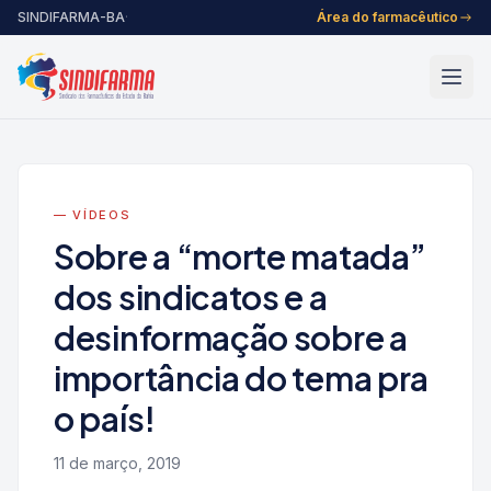
Pular para o conteúdo
SINDIFARMA-BA
·
Área do farmacêutico
— VÍDEOS
Sobre a “morte matada”
dos sindicatos e a
desinformação sobre a
importância do tema pra
o país!
11 de março, 2019